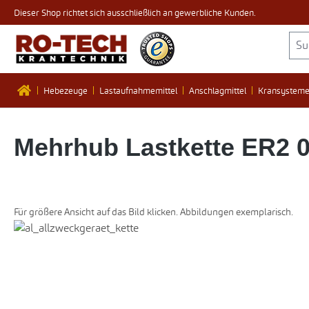
Dieser Shop richtet sich ausschließlich an gewerbliche Kunden.
 Hauptinhalt springen
Zur Suche springen
Zur Hauptnavigation springen
Hebezeuge
Lastaufnahmemittel
Anschlagmittel
Kransystem
Mehrhub Lastkette ER2 
Für größere Ansicht auf das Bild klicken. Abbildungen exemplarisch.
Bildergalerie überspringen