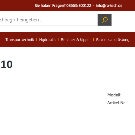
Sie haben Fragen?
08663/800122
・
info@ro-tech.de
e
Transporttechnik
Hydraulik
Behälter & Kipper
Betriebsausrüstung
010
Modell:
Artikel-Nr.: