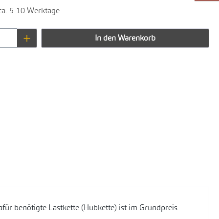
 ca. 5-10 Werktage
Anzahl: Gib den gewünschten Wert ein oder 
In den Warenkorb
für benötigte Lastkette (Hubkette) ist im Grundpreis