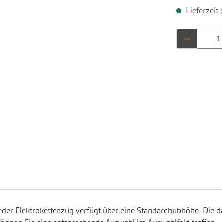
Lieferzeit
Produkt 
eder Elektrokettenzug verfügt über eine Standardhubhöhe. Die da