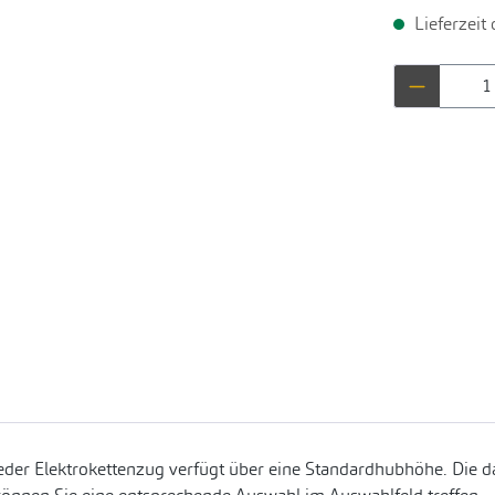
Lieferzeit
Produkt 
eder Elektrokettenzug verfügt über eine Standardhubhöhe. Die da