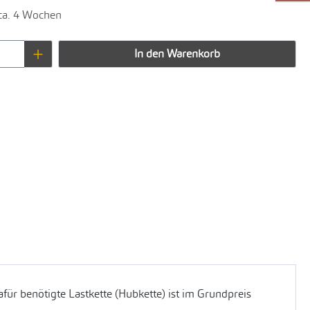
 ca. 4 Wochen
Anzahl: Gib den gewünschten Wert ein oder 
In den Warenkorb
für benötigte Lastkette (Hubkette) ist im Grundpreis