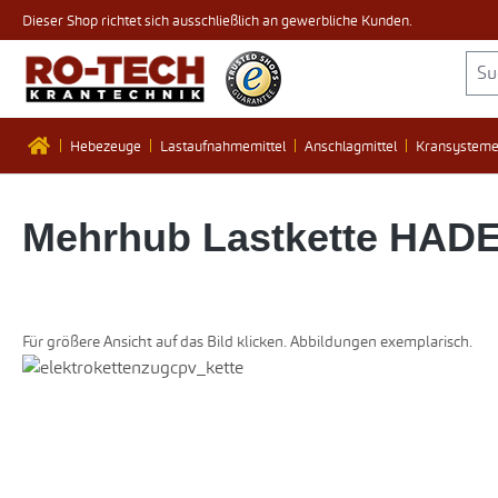
Dieser Shop richtet sich ausschließlich an gewerbliche Kunden.
 Hauptinhalt springen
Zur Suche springen
Zur Hauptnavigation springen
Hebezeuge
Lastaufnahmemittel
Anschlagmittel
Kransystem
Mehrhub Lastkette HADEF 
Für größere Ansicht auf das Bild klicken. Abbildungen exemplarisch.
Bildergalerie überspringen