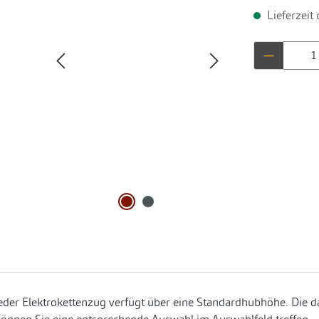
Lieferzeit
Produkt 
eder Elektrokettenzug verfügt über eine Standardhubhöhe. Die da