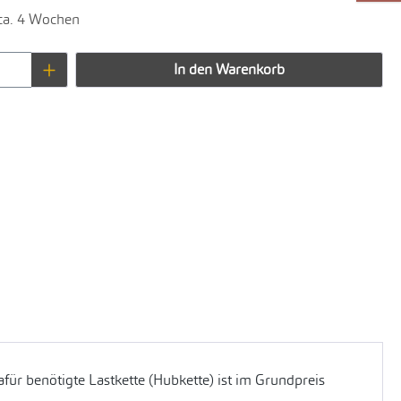
 ca. 4 Wochen
Anzahl: Gib den gewünschten Wert ein oder 
In den Warenkorb
für benötigte Lastkette (Hubkette) ist im Grundpreis