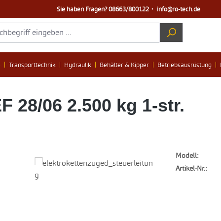
Sie haben Fragen?
08663/800122
・
info@ro-tech.de
e
Transporttechnik
Hydraulik
Behälter & Kipper
Betriebsausrüstung
28/06 2.500 kg 1-str.
Modell:
Artikel-Nr.: