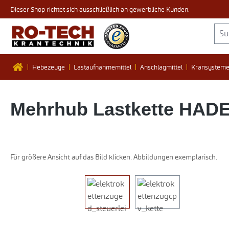
Dieser Shop richtet sich ausschließlich an gewerbliche Kunden.
 Hauptinhalt springen
Zur Suche springen
Zur Hauptnavigation springen
Hebezeuge
Lastaufnahmemittel
Anschlagmittel
Kransystem
Mehrhub Lastkette HADEF 
Für größere Ansicht auf das Bild klicken. Abbildungen exemplarisch.
Bildergalerie überspringen