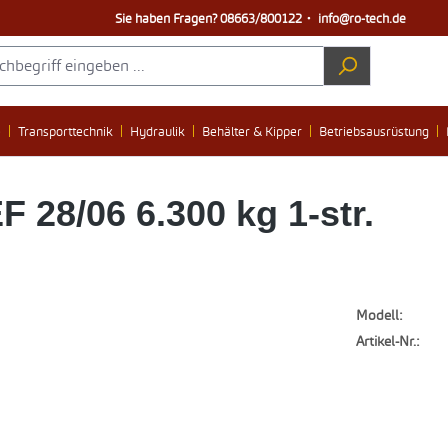
Sie haben Fragen?
08663/800122
・
info@ro-tech.de
e
Transporttechnik
Hydraulik
Behälter & Kipper
Betriebsausrüstung
28/06 6.300 kg 1-str.
Modell:
Artikel-Nr.: