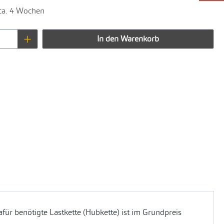
 ca. 4 Wochen
Anzahl: Gib den gewünschten Wert ein oder 
In den Warenkorb
für benötigte Lastkette (Hubkette) ist im Grundpreis