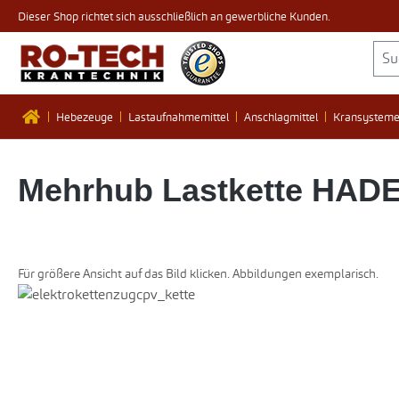
Dieser Shop richtet sich ausschließlich an gewerbliche Kunden.
 Hauptinhalt springen
Zur Suche springen
Zur Hauptnavigation springen
Hebezeuge
Lastaufnahmemittel
Anschlagmittel
Kransystem
Mehrhub Lastkette HADEF 
Für größere Ansicht auf das Bild klicken. Abbildungen exemplarisch.
Bildergalerie überspringen