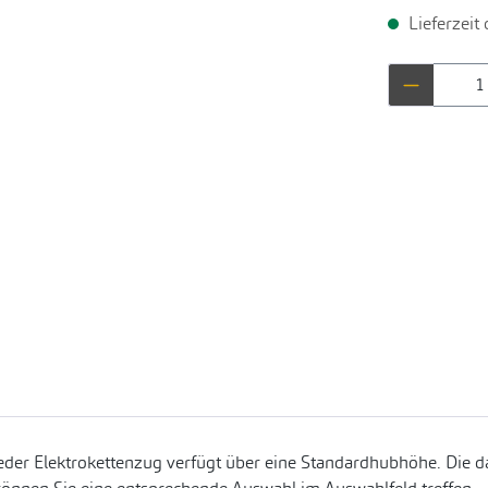
Lieferzeit
Produkt 
eder Elektrokettenzug verfügt über eine Standardhubhöhe. Die da