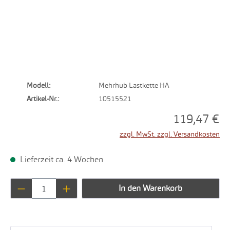
Modell:
Mehrhub Lastkette HA
Artikel-Nr.:
10515521
119,47 €
zzgl. MwSt. zzgl. Versandkosten
Lieferzeit ca. 4 Wochen
Produkt Anzahl: Gib den gewünschten Wert ei
In den Warenkorb