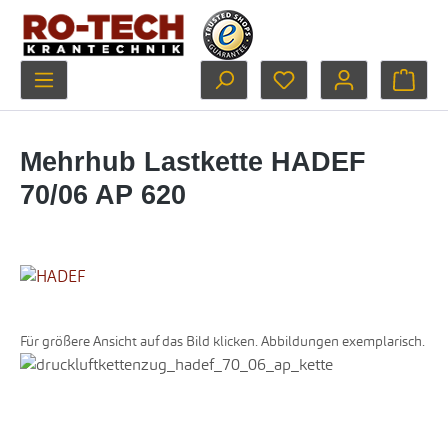
Zum Hauptinhalt springen
Du hast 0 Produkte au
Ware
Mehrhub Lastkette HADEF
70/06 AP 620
Für größere Ansicht auf das Bild klicken. Abbildungen exemplarisch.
Bildergalerie überspringen