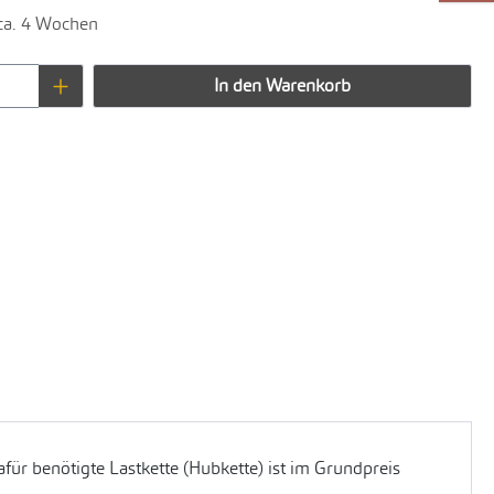
 ca. 4 Wochen
Anzahl: Gib den gewünschten Wert ein oder 
In den Warenkorb
für benötigte Lastkette (Hubkette) ist im Grundpreis