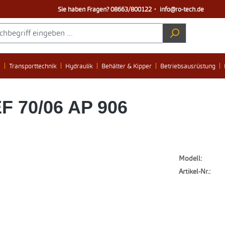
Sie haben Fragen?
08663/800122
・
info@ro-tech.de
e
Transporttechnik
Hydraulik
Behälter & Kipper
Betriebsausrüstung
F 70/06 AP 906
Modell:
Artikel-Nr.: