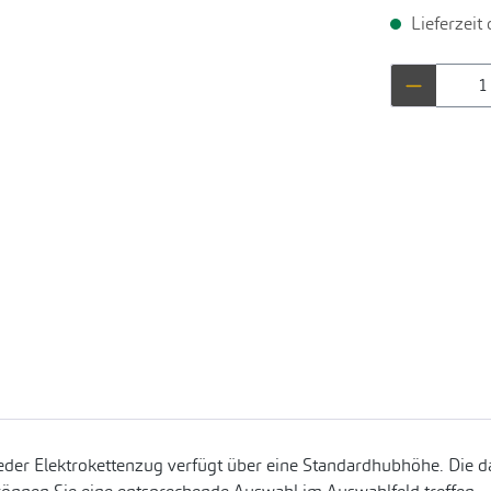
Lieferzeit
Produkt 
eder Elektrokettenzug verfügt über eine Standardhubhöhe. Die da