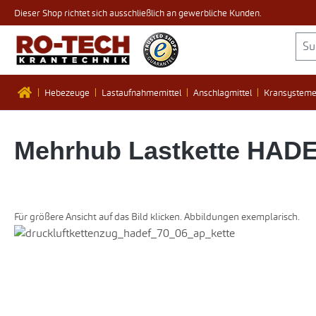
Dieser Shop richtet sich ausschließlich an gewerbliche Kunden.
 Hauptinhalt springen
Zur Suche springen
Zur Hauptnavigation springen
Hebezeuge
Lastaufnahmemittel
Anschlagmittel
Kransystem
Mehrhub Lastkette HADE
Für größere Ansicht auf das Bild klicken. Abbildungen exemplarisch.
Bildergalerie überspringen