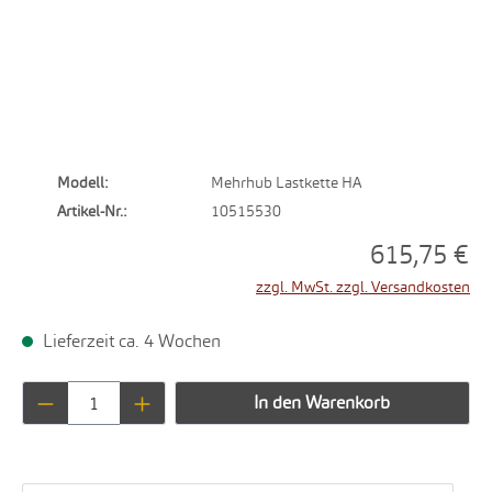
Modell:
Mehrhub Lastkette HA
Artikel-Nr.:
10515530
615,75 €
zzgl. MwSt. zzgl. Versandkosten
Lieferzeit ca. 4 Wochen
Produkt Anzahl: Gib den gewünschten Wert ei
In den Warenkorb