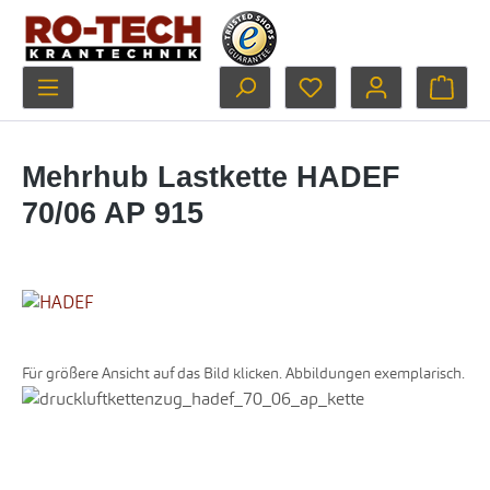
Zum Hauptinhalt springen
Du hast 0 Produkte au
Ware
Mehrhub Lastkette HADEF
70/06 AP 915
Für größere Ansicht auf das Bild klicken. Abbildungen exemplarisch.
Bildergalerie überspringen