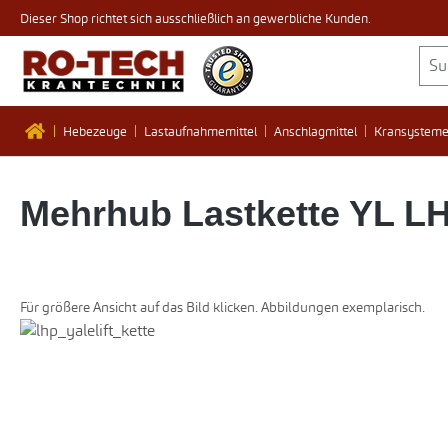
Dieser Shop richtet sich ausschließlich an gewerbliche Kunden.
 Hauptinhalt springen
Zur Suche springen
Zur Hauptnavigation springen
Hebezeuge
Lastaufnahmemittel
Anschlagmittel
Kransystem
Mehrhub Lastkette YL L
Für größere Ansicht auf das Bild klicken. Abbildungen exemplarisch.
Bildergalerie überspringen