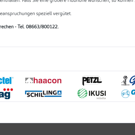
 enthalten. Falls Sie eine größere Hubhöhe wünschen, so können 
Beanspruchungen speziell vergütet.
prechen - Tel. 08663/800122.