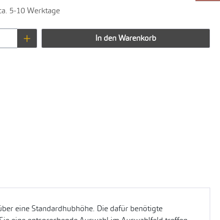
 ca. 5-10 Werktage
Anzahl: Gib den gewünschten Wert ein oder 
In den Warenkorb
 über eine Standardhubhöhe. Die dafür benötigte