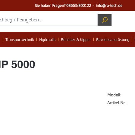
Sie haben Fragen?
08663/800122
・
info@ro-tech.de
e
Transporttechnik
Hydraulik
Behälter & Kipper
Betriebsausrüstung
HP 5000
Modell:
Artikel-Nr.: