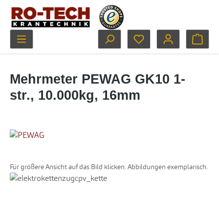
Zum Hauptinhalt springen
Du hast 0 Produkte au
Ware
Mehrmeter PEWAG GK10 1-
str., 10.000kg, 16mm
Für größere Ansicht auf das Bild klicken. Abbildungen exemplarisch.
Bildergalerie überspringen