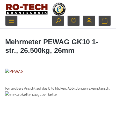
Zum Hauptinhalt springen
Du hast 0 Produkte au
Ware
Mehrmeter PEWAG GK10 1-
str., 26.500kg, 26mm
Für größere Ansicht auf das Bild klicken. Abbildungen exemplarisch.
Bildergalerie überspringen