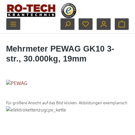
Zum Hauptinhalt springen
Du hast 0 Produkte au
Ware
Mehrmeter PEWAG GK10 3-
str., 30.000kg, 19mm
Für größere Ansicht auf das Bild klicken. Abbildungen exemplarisch.
Bildergalerie überspringen