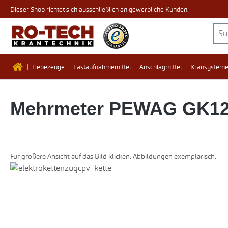
Dieser Shop richtet sich ausschließlich an gewerbliche Kunden.
 Hauptinhalt springen
Zur Suche springen
Zur Hauptnavigation springen
Hebezeuge
Lastaufnahmemittel
Anschlagmittel
Kransystem
Mehrmeter PEWAG GK12 2
Für größere Ansicht auf das Bild klicken. Abbildungen exemplarisch.
Bildergalerie überspringen