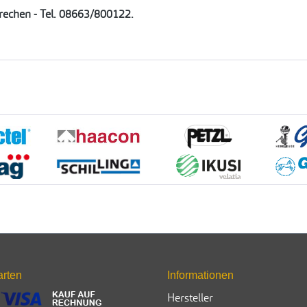
prechen - Tel. 08663/800122.
arten
Informationen
Hersteller