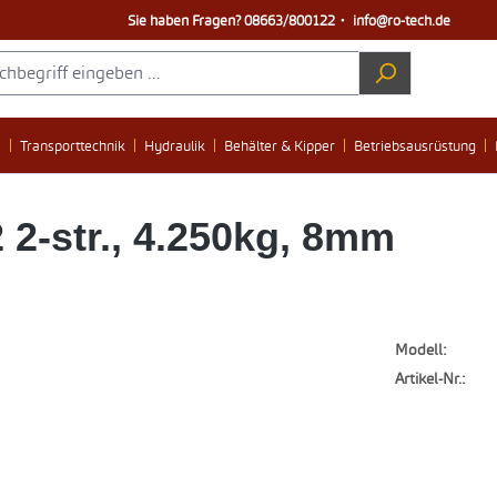
Sie haben Fragen?
08663/800122
・
info@ro-tech.de
e
Transporttechnik
Hydraulik
Behälter & Kipper
Betriebsausrüstung
-str., 4.250kg, 8mm
Modell:
Artikel-Nr.: