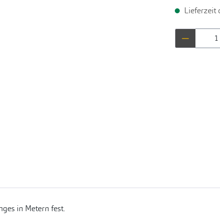
Lieferzeit
Produkt 
ges in Metern fest.