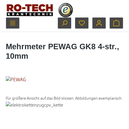
Zum Hauptinhalt springen
Du hast 0 Produkte au
Ware
Mehrmeter PEWAG GK8 4-str.,
10mm
Für größere Ansicht auf das Bild klicken. Abbildungen exemplarisch.
Bildergalerie überspringen