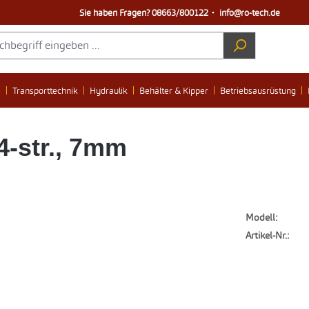
Sie haben Fragen?
08663/800122
・
info@ro-tech.de
e
Transporttechnik
Hydraulik
Behälter & Kipper
Betriebsausrüstung
-str., 7mm
Modell:
Artikel-Nr.: