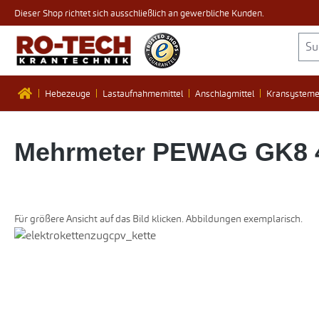
Dieser Shop richtet sich ausschließlich an gewerbliche Kunden.
 Hauptinhalt springen
Zur Suche springen
Zur Hauptnavigation springen
Hebezeuge
Lastaufnahmemittel
Anschlagmittel
Kransystem
Mehrmeter PEWAG GK8 4
Für größere Ansicht auf das Bild klicken. Abbildungen exemplarisch.
Bildergalerie überspringen