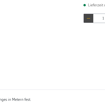
Lieferzeit
Produkt 
ges in Metern fest.