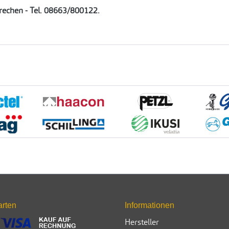
prechen - Tel. 08663/800122.
arten
Informationen
Hersteller