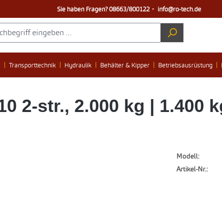
Sie haben Fragen?
08663/800122
・
info@ro-tech.de
e
Transporttechnik
Hydraulik
Behälter & Kipper
Betriebsausrüstung
2-str., 2.000 kg | 1.400 k
Modell:
Artikel-Nr.: