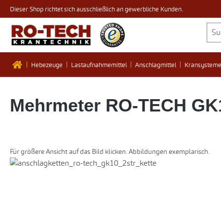
Dieser Shop richtet sich ausschließlich an gewerbliche Kunden.
 Hauptinhalt springen
Zur Suche springen
Zur Hauptnavigation springen
Hebezeuge
Lastaufnahmemittel
Anschlagmittel
Kransystem
Mehrmeter RO-TECH GK10 
Für größere Ansicht auf das Bild klicken. Abbildungen exemplarisch.
Bildergalerie überspringen