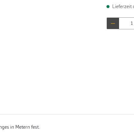
Lieferzeit
Produkt 
ges in Metern fest.