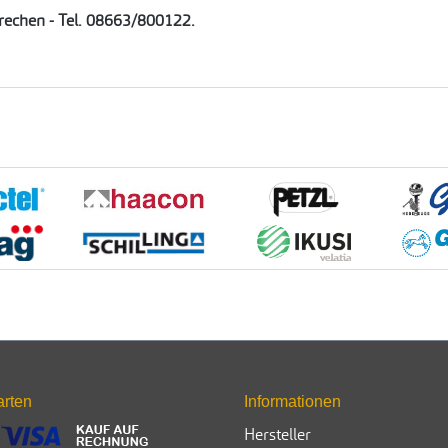
prechen - Tel. 08663/800122.
arten
Informationen
Hersteller