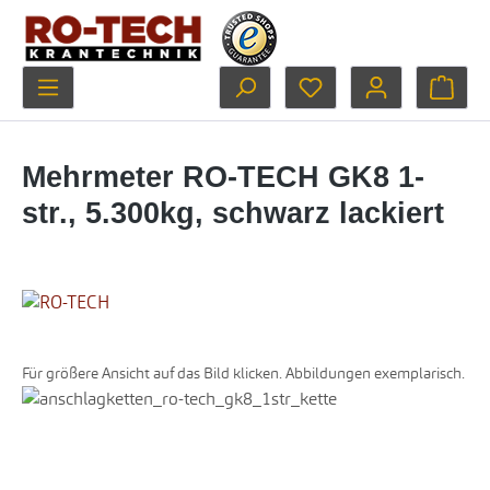
Zum Hauptinhalt springen
Du hast 0 Produkte au
Ware
Mehrmeter RO-TECH GK8 1-
str., 5.300kg, schwarz lackiert
Für größere Ansicht auf das Bild klicken. Abbildungen exemplarisch.
Bildergalerie überspringen