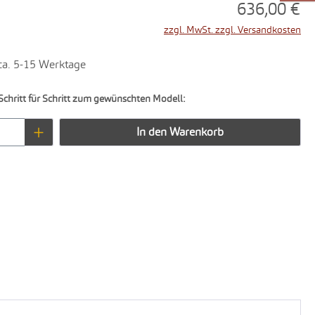
636,00 €
zzgl. MwSt. zzgl. Versandkosten
 ca. 5-15 Werktage
Schritt für Schritt zum gewünschten Modell:
Anzahl: Gib den gewünschten Wert ein oder 
In den Warenkorb