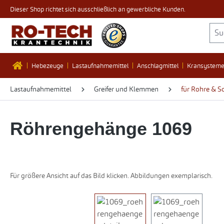
Dieser Shop richtet sich ausschließlich an gewerbliche Kunden.
 Hauptinhalt springen
Zur Suche springen
Zur Hauptnavigation springen
Hebezeuge
Lastaufnahmemittel
Anschlagmittel
Kransystem
Lastaufnahmemittel
Greifer und Klemmen
für Rohre & S
Röhrengehänge 1069
Für größere Ansicht auf das Bild klicken. Abbildungen exemplarisch.
Bildergalerie überspringen