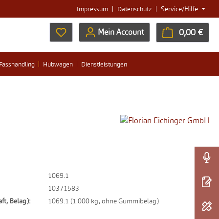
|
|
Service/Hilfe
Impressum
Datenschutz
Du hast 0 Produkte auf dem Merkzettel
0,00 €
Ware
Mein Account
Fasshandling
Hubwagen
Dienstleistungen
1069.1
10371583
ft, Belag):
1069.1 (1.000 kg, ohne Gummibelag)