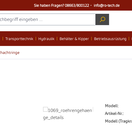
Sie haben Fragen?
08663/800122
・
info@ro-tech.de
e
Transporttechnik
Hydraulik
Behälter & Kipper
Betriebsausrüstung
chachtringe
Modell:
Artikel-Nr.:
Modell (Tragkra