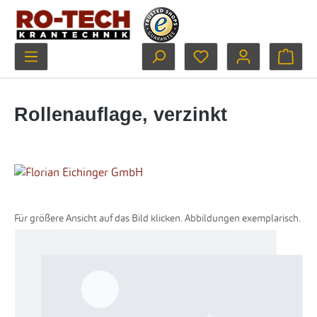
Zum Hauptinhalt springen
Du hast 0 Produkte au
Ware
Rollenauflage, verzinkt
Für größere Ansicht auf das Bild klicken. Abbildungen exemplarisch.
Bildergalerie überspringen