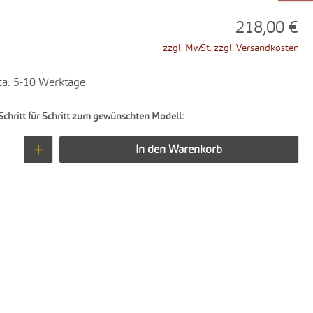
218,00 €
zzgl. MwSt. zzgl. Versandkosten
 ca. 5-10 Werktage
Schritt für Schritt zum gewünschten Modell:
Anzahl: Gib den gewünschten Wert ein oder 
In den Warenkorb