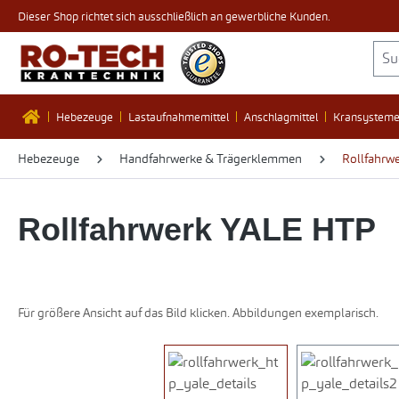
Dieser Shop richtet sich ausschließlich an gewerbliche Kunden.
 Hauptinhalt springen
Zur Suche springen
Zur Hauptnavigation springen
Hebezeuge
Lastaufnahmemittel
Anschlagmittel
Kransystem
Hebezeuge
Handfahrwerke & Trägerklemmen
Rollfahrw
Rollfahrwerk YALE HTP
Für größere Ansicht auf das Bild klicken. Abbildungen exemplarisch.
Bildergalerie überspringen