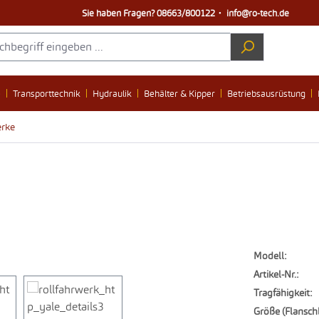
Sie haben Fragen?
08663/800122
・
info@ro-tech.de
e
Transporttechnik
Hydraulik
Behälter & Kipper
Betriebsausrüstung
erke
Modell:
Artikel-Nr.:
Tragfähigkeit:
Größe (Flanschb