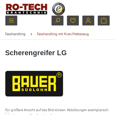
Zum Hauptinhalt springen
Du hast 0 Produkte au
Ware
Fasshandling
Fasshandling mit Kran/Hebezeug
Scherengreifer LG
Für größere Ansicht auf das Bild klicken. Abbildungen exemplarisch.