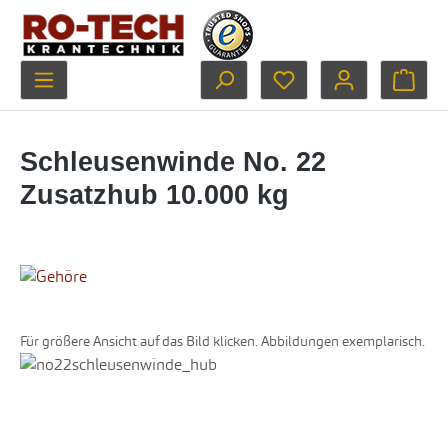
Zum Hauptinhalt springen
Du hast 0 Produkte au
Ware
Schleusenwinde No. 22
Zusatzhub 10.000 kg
Für größere Ansicht auf das Bild klicken. Abbildungen exemplarisch.
Bildergalerie überspringen