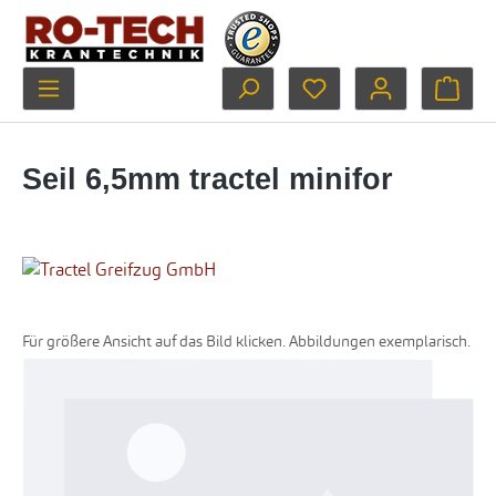
Zum Hauptinhalt springen
Du hast 0 Produkte au
Ware
Seil 6,5mm tractel minifor
Für größere Ansicht auf das Bild klicken. Abbildungen exemplarisch.
Bildergalerie überspringen