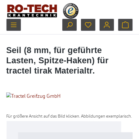
Zum Hauptinhalt springen
Du hast 0 Produkte au
Ware
Seil (8 mm, für geführte
Lasten, Spitze-Haken) für
tractel tirak Materialtr.
Für größere Ansicht auf das Bild klicken. Abbildungen exemplarisch.
Bildergalerie überspringen