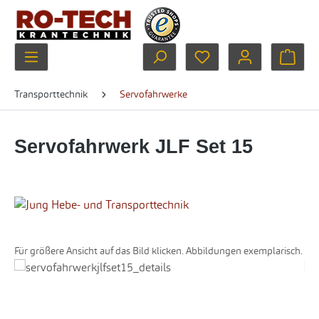
Zum Hauptinhalt springen
Du hast 0 Produkte au
Ware
Transporttechnik
Servofahrwerke
Servofahrwerk JLF Set 15
Für größere Ansicht auf das Bild klicken. Abbildungen exemplarisch.
Bildergalerie überspringen