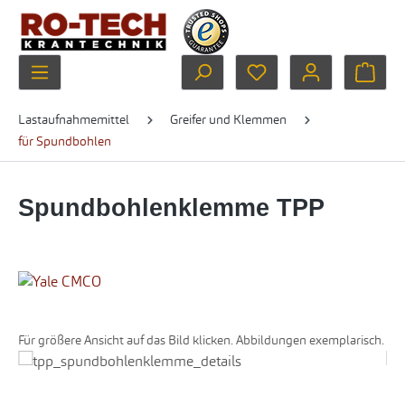
Zum Hauptinhalt springen
Du hast 0 Produkte au
Ware
Lastaufnahmemittel
Greifer und Klemmen
für Spundbohlen
Spundbohlenklemme TPP
Für größere Ansicht auf das Bild klicken. Abbildungen exemplarisch.
Bildergalerie überspringen