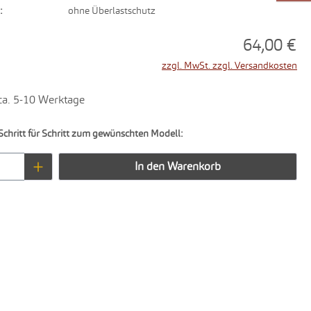
:
ohne Überlastschutz
64,00 €
zzgl. MwSt. zzgl. Versandkosten
 ca. 5-10 Werktage
Schritt für Schritt zum gewünschten Modell:
Anzahl: Gib den gewünschten Wert ein oder 
In den Warenkorb