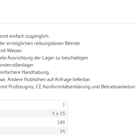
ind einfach zugänglich.
der ermöglichen reibungslosen Betrieb.
und Wasser.
die Ausrichtung der Lager zu beschädigen.
inderrollenlager.
 einfachere Handhabung.
bar. Andere Hubhöhen auf Anfrage lieferbar.
t mit Prüfzeugnis, CE Konformitätserklärung und Betriebsanleitun
1
5 x 15
186
34