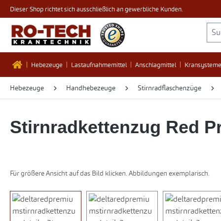
Dieser Shop richtet sich ausschließlich an gewerbliche Kunden.
 Hauptinhalt springen
Zur Suche springen
Zur Hauptnavigation springen
Hebezeuge
Lastaufnahmemittel
Anschlagmittel
Kransystem
Hebezeuge
Handhebezeuge
Stirnradflaschenzüge
Stirnradkettenzug Red 
Für größere Ansicht auf das Bild klicken. Abbildungen exemplarisch.
Bildergalerie überspringen