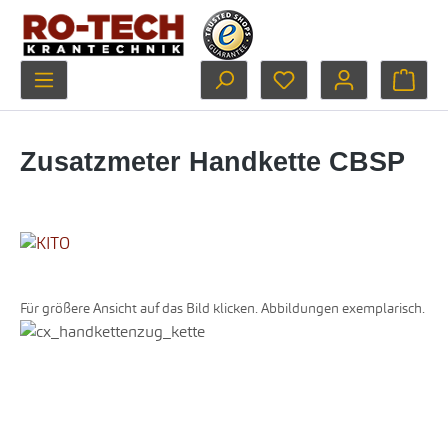
Zum Hauptinhalt springen
Du hast 0 Produkte au
Ware
Zusatzmeter Handkette CBSP
Für größere Ansicht auf das Bild klicken. Abbildungen exemplarisch.
Bildergalerie überspringen