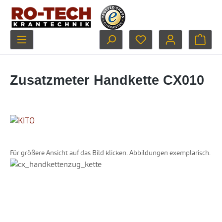
Zum Hauptinhalt springen
Du hast 0 Produkte au
Ware
Zusatzmeter Handkette CX010
Für größere Ansicht auf das Bild klicken. Abbildungen exemplarisch.
Bildergalerie überspringen