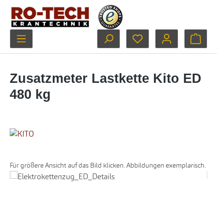
Zum Hauptinhalt springen
Du hast 0 Produkte au
Ware
Zusatzmeter Lastkette Kito ED
480 kg
Für größere Ansicht auf das Bild klicken. Abbildungen exemplarisch.
Bildergalerie überspringen