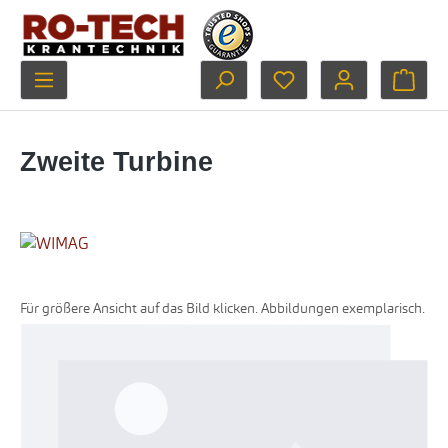
Zum Hauptinhalt springen
Du hast 0 Produkte au
Ware
Zweite Turbine
Für größere Ansicht auf das Bild klicken. Abbildungen exemplarisch.
Bildergalerie überspringen