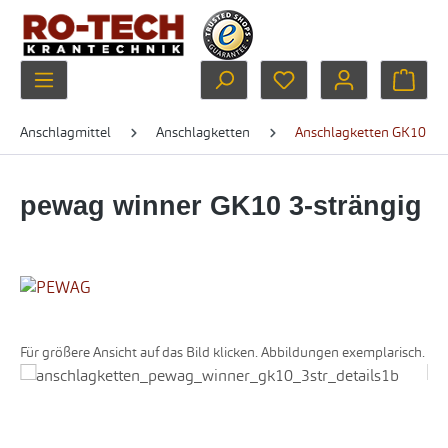
Zum Hauptinhalt springen
Du hast 0 Produkte au
Ware
Anschlagmittel
Anschlagketten
Anschlagketten GK10
pewag winner GK10 3-strängig
Für größere Ansicht auf das Bild klicken. Abbildungen exemplarisch.
Bildergalerie überspringen