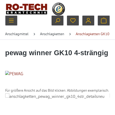
Zum Hauptinhalt springen
Du hast 0 Produkte au
Ware
Anschlagmittel
Anschlagketten
Anschlagketten GK10
pewag winner GK10 4-strängig
Für größere Ansicht auf das Bild klicken. Abbildungen exemplarisch.
Bildergalerie überspringen